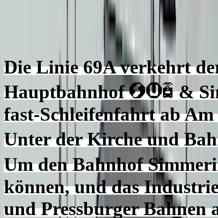
Die Linie 69A verkehrt de
<>`
Hauptbahnhof
& Si
fast-Schleifenfahrt ab A
Unter der Kirche und Ba
Um den Bahnhof Simmer
können, und das Industrie
und Pressburger Bahnen a