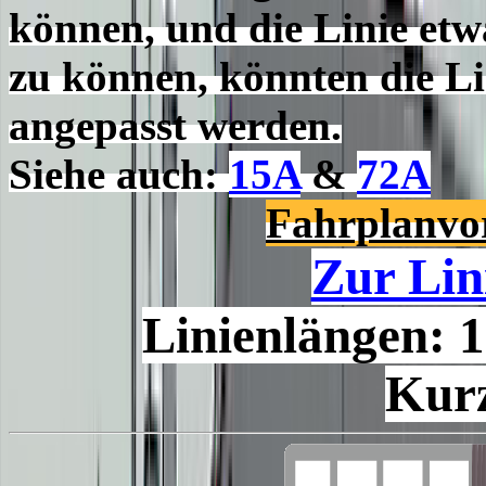
können, und die Linie etw
zu können, könnten die Li
angepasst werden.
Siehe auch:
15A
&
72A
Fahrplanvo
Zur Lin
Linienlängen: 
Kur