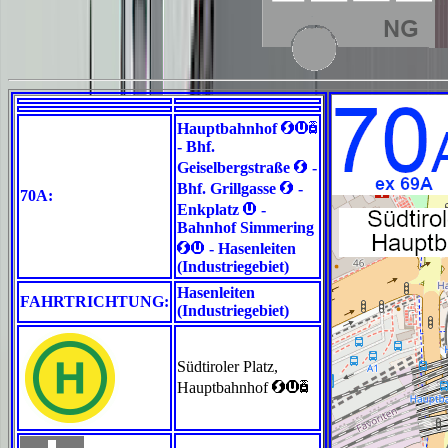
<>`
Hauptbahnhof
- Bhf.
<
Geiselbergstraße
-
<
Bhf. Grillgasse
-
70A:
>
Enkplatz
-
Bahnhof Simmering
<>
- Hasenleiten
(Industriegebiet)
Hasenleiten
FAHRTRICHTUNG:
(Industriegebiet)
Südtiroler Platz,
<>`
Hauptbahnhof