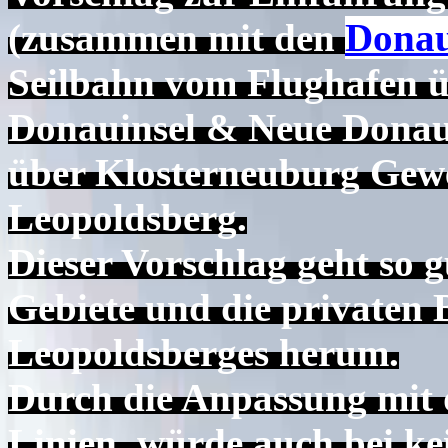
(zusammen mit den
Donau
Seilbahn vom Flughafen 
Donauinsel & Neue Donau
über Klosterneuburg Gew
Leopoldsberg.
Dieser Vorschlag geht so 
Gebiete und die privaten
Leopoldsberges herum.
Durch die Anpassung mit
Linien, würde auch bei kei