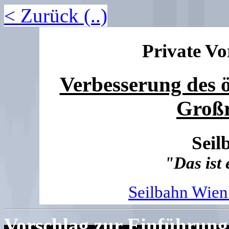
< Zurück (..)
Private Vo
Verbesserung des ö
Groß
Seil
"
Das
ist
Seilbahn Wie
Vorschlag zur Einführung 