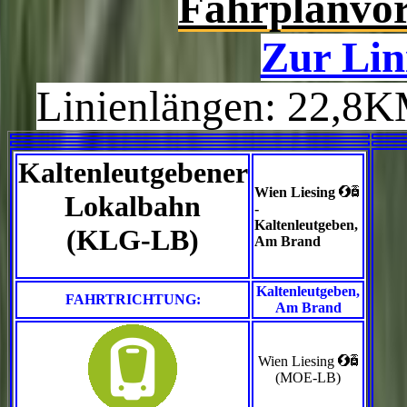
Fahrplanvor
Zur Lin
Linienlängen: 22,8
Kaltenleutgebener
<`
Wien Liesing
Lokalbahn
-
Kaltenleutgeben,
(KLG-LB)
Am Brand
Kaltenleutgeben,
FAHRTRICHTUNG:
Am Brand
<`
Wien Liesing
(MOE-LB)