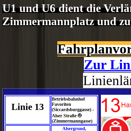
U1 und U6 dient die Verl
Zimmermannplatz und zum
Fahrplanvor
Zur Lin
Linienl
Betriebsbahnhof
Linie 13
Favoriten
(Siccardsburggasse) -
>
Alser Straße
(Zimmermanngasse)
Alsergrund,