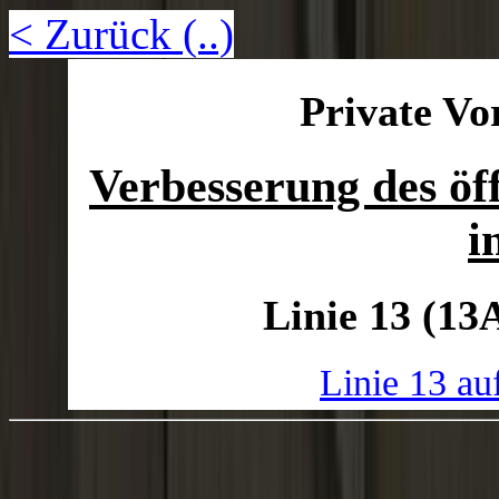
< Zurück (..)
Private Vo
Verbesserung des öf
i
Linie 13 (13
Linie 13 a