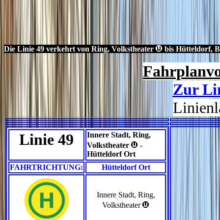
>
Die Linie 49 verkehrt von Ring, Volkstheater
bis Hütteldorf, B
Fahrplanvo
Zur Li
Linien
Linie 49
Innere Stadt, Ring,
>
Volkstheater
-
Hütteldorf Ort
FAHRTRICHTUNG:
Hütteldorf Ort
Innere Stadt, Ring,
>
Volkstheater