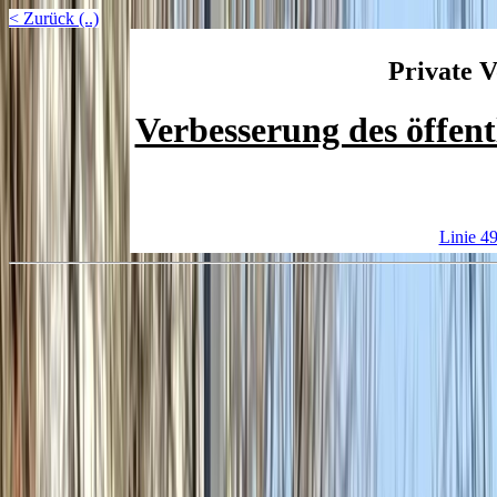
< Zurück (..)
Private V
Verbesserung des öffent
Linie 4