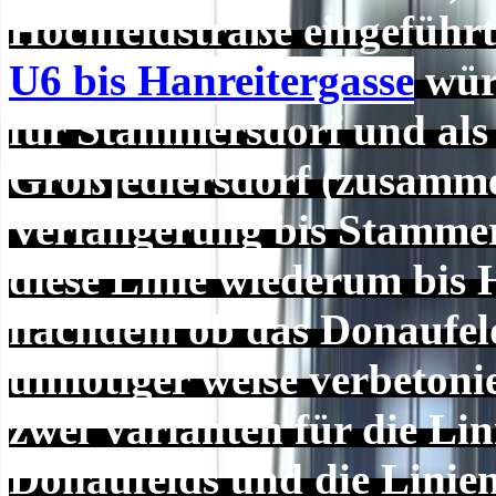
Hochfeldstraße eingeführt
U6 bis Hanreitergasse
würd
für Stammersdorf und als 
Großjedlersdorf (zusamm
Verlängerung bis Stammer
diese Linie wiederum bis 
nachdem ob das Donaufeld
unnötiger weise verbetonie
zwei Varianten für die Li
Donaufelds und die Linie