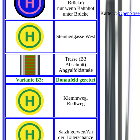
Brücke)
nur wenn Bahnhof
Karte: ©
OpenStree
unter Brücke
Steinheilgasse West
Trasse (B3
Abschnitt)
Angyalföldstraße
Variante B3:
Donaufeld gerettet
Klemmweg,
Redlweg
Satzingerweg/An
der Töllerschanze