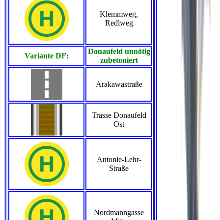
Klemmweg,
Redlweg
Donaufeld unnötig
Variante DF:
zubetoniert
Arakawastraße
Trasse Donaufeld
Ost
Antonie-Lehr-
Straße
Nordmanngasse