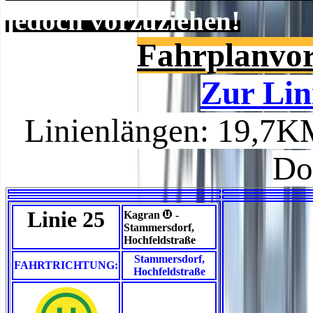
jedoch vorzuziehen!
Fahrplanvor
Zur Lin
Linienlängen: 19,7K
Do
Linie 25
>
Kagran
-
Stammersdorf,
Hochfeldstraße
Stammersdorf,
FAHRTRICHTUNG:
Hochfeldstraße